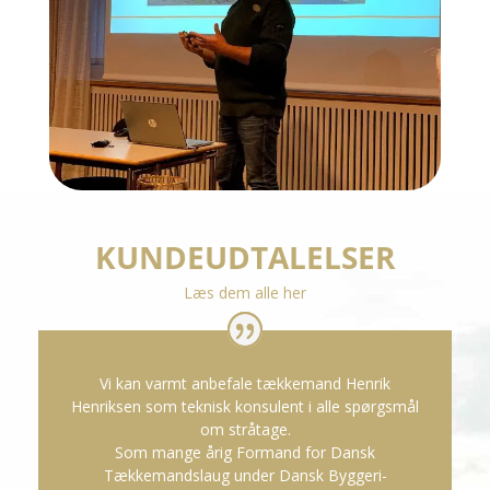
KUNDE­UDTALELSER
Læs dem alle her
Vi kan varmt anbefale tækkemand Henrik
Henriksen som teknisk konsulent i alle spørgsmål
om stråtage.
Som mange årig Formand for Dansk
Tækkemandslaug under Dansk Byggeri-