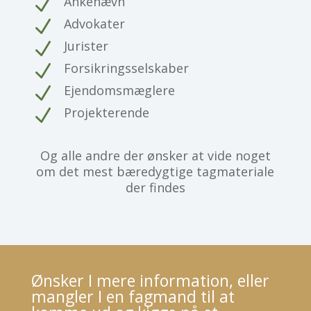
Ankenævn
N
Advokater
N
Jurister
N
Forsikringsselskaber
N
Ejendomsmæglere
N
Projekterende
N
Og alle andre der ønsker at vide noget
om det mest bæredygtige tagmateriale
der findes
Ønsker I mere information, eller
mangler I en fagmand til at