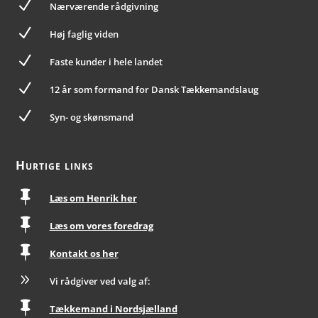
N
Nærværende rådgivning
N
Høj faglig viden
N
Faste kunder i hele landet
N
12 år som formand for Dansk Tækkemandslaug
N
Syn- og skønsmand
Hurtige links

Læs om Henrik her

Læs om vores foredrag

Kontakt os her
9
Vi rådgiver ved valg af:

Tækkemand i Nordsjælland