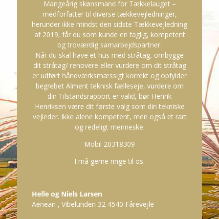
Mangeårig skønsmand for Tækkelauget –
medforfatter til diverse tækkevejledninger,
herunder ikke mindst den sidste Tækkevejledning
af 2019, får du som kunde en faglig, kompetent
og troværdig samarbejdspartner.
Når du skal have et hus med stråtag, ombygge
dit stråtag/ renovere eller vurdere om dit stråtag
er udført håndværksmæssigt korrekt og opfylder
begrebet Alment teknisk fælleseje, vurdere om
din Tilstandsrapport er valid, bør Henrik
Henriksen være dit første valg som din tekniske
vejleder. Ikke alene kompetent, men også et rart
og redeligt menneske.
Mobil 20318309
I må gerne ringe til os.
Helle og Niels Larsen
Aenean
,
Vibelunden 32 4540 Fårevejle