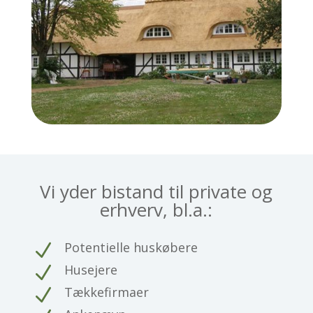
Vi yder bistand til private og
erhverv, bl.a.:
Potentielle huskøbere
N
Husejere
N
Tækkefirmaer
N