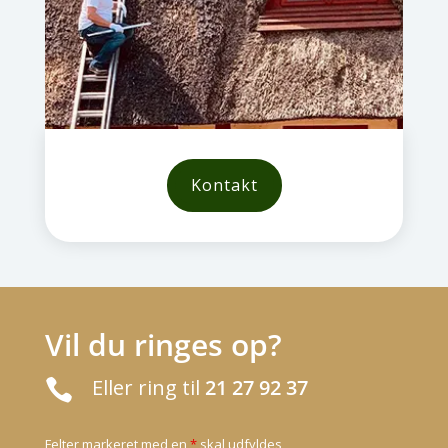
Kontakt
Vil du ringes op?
Eller ring til
21 27 92 37

Felter markeret med en
*
skal udfyldes