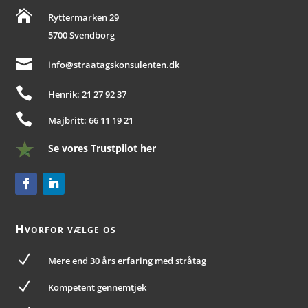

Ryttermarken 29
5700 Svendborg

info@straatagskonsulenten.dk

Henrik: 21 27 92 37

Majbritt: 66 11 19 21
Se vores Trustpilot her
Hvorfor vælge os
N
Mere end 30 års erfaring med stråtag
N
Kompetent gennemtjek