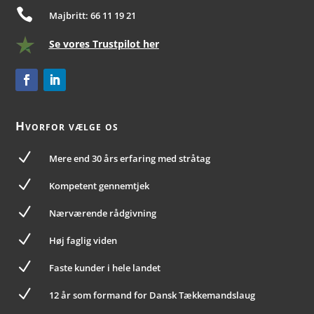

Majbritt: 66 11 19 21
Se vores Trustpilot her
Hvorfor vælge os
N
Mere end 30 års erfaring med stråtag
N
Kompetent gennemtjek
N
Nærværende rådgivning
N
Høj faglig viden
N
Faste kunder i hele landet
N
12 år som formand for Dansk Tækkemandslaug