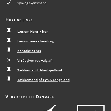
N
Syn- og skønsmand
Hurtige links

Læs om Henrik her

Læs om vores foredrag

Kontakt os her
9
Vi rådgiver ved valg af:

Tækkemand i Nordsjælland

Tækkemand på Fyn & Langeland
Vi dækker hele Danmark