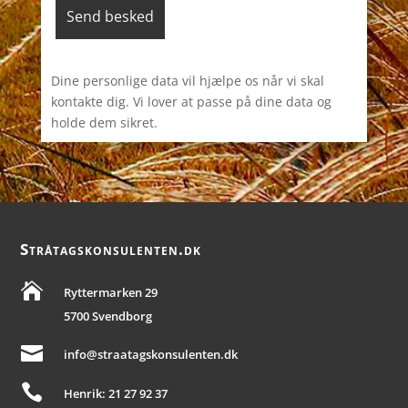
Dine personlige data vil hjælpe os når vi skal
kontakte dig. Vi lover at passe på dine data og
holde dem sikret.
Stråtagskonsulenten.dk

Ryttermarken 29
5700 Svendborg

info@straatagskonsulenten.dk

Henrik: 21 27 92 37