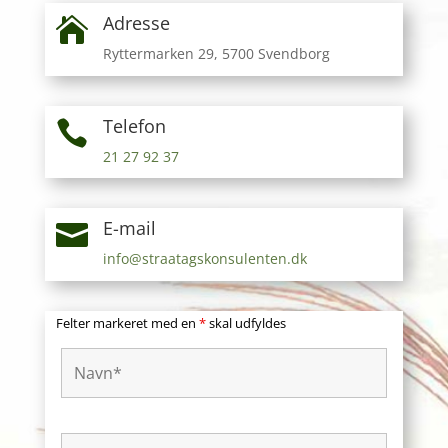
Adresse

Ryttermarken 29, 5700 Svendborg
Telefon

21 27 92 37
E-mail

info@straatagskonsulenten.dk
Felter markeret med en
*
skal udfyldes