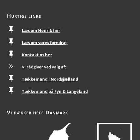
Hurtige links

Læs om Henrik her

Læs om vores foredrag

Kontakt os her
9
Vi rådgiver ved valg af:

Tækkemand i Nordsjælland

Tækkemand på Fyn & Langeland
Vi dækker hele Danmark