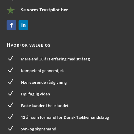
Se vores Trustpilot her
Hvorfor vælge os
N
Mere end 30 års erfaring med stråtag
N
Kompetent gennemtjek
N
Nærværende rådgivning
N
Høj faglig viden
N
Faste kunder i hele landet
N
12 år som formand for Dansk Tækkemandslaug
N
Syn- og skønsmand