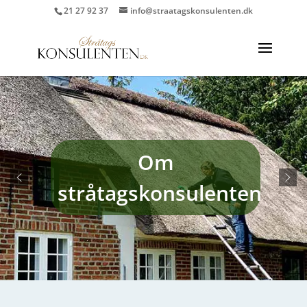
21 27 92 37
info@straatagskonsulenten.dk
Om
stråtagskonsulenten