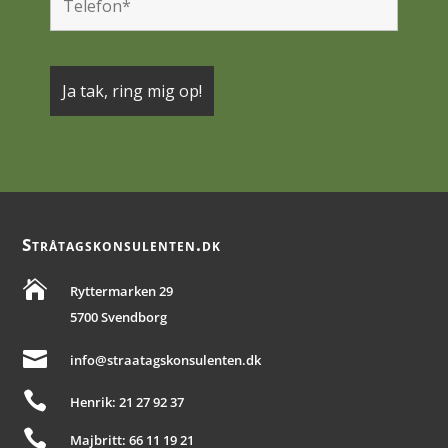
Stråtagskonsulenten.dk

Ryttermarken 29
5700 Svendborg

info@straatagskonsulenten.dk

Henrik: 21 27 92 37

Majbritt: 66 11 19 21